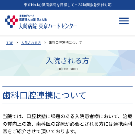
東京No.1心臓病病院を目指して – 24時間救急受付対応
TOP
入院される方
chevron_right
chevron_right
歯科口腔連携について
入院される方
admission
歯科口腔連携について
当院では、口腔状態に課題のある入院患者様において、治療
の質向上の為、歯科医の診療が必要とされる方には連携歯科
医をご紹介させて頂いております。