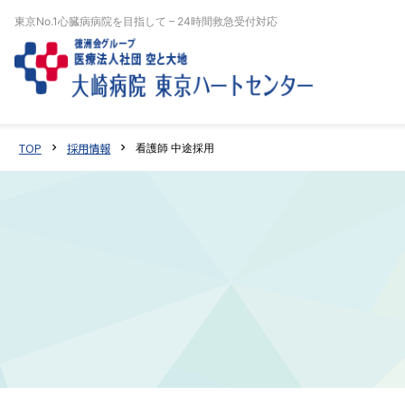
東京No.1心臓病病院を目指して – 24時間救急受付対応
TOP
採用情報
看護師 中途採用
chevron_right
chevron_right