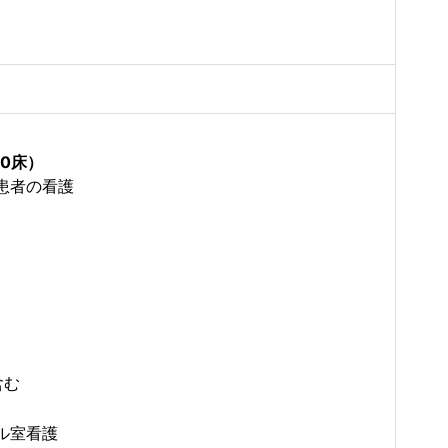
10床）
患者の看護
含む
ル室看護