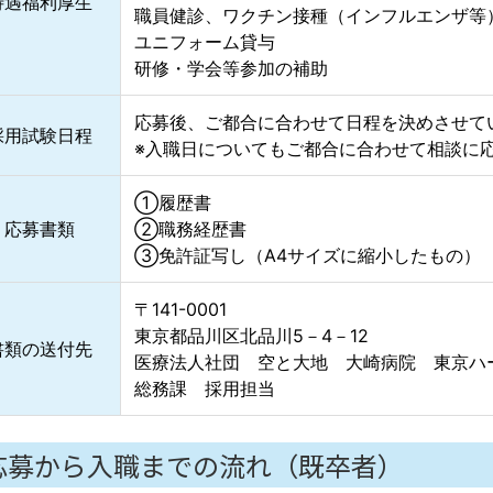
待遇福利厚生
職員健診、ワクチン接種（インフルエンザ等
ユニフォーム貸与
研修・学会等参加の補助
応募後、ご都合に合わせて日程を決めさせて
採用試験日程
※入職日についてもご都合に合わせて相談に
①履歴書
応募書類
②職務経歴書
③免許証写し（A4サイズに縮小したもの）
〒141-0001
東京都品川区北品川5－4－12
書類の送付先
医療法人社団 空と大地 大崎病院 東京ハ
総務課 採用担当
応募から入職までの流れ（既卒者）