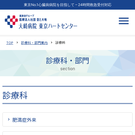
東京No.1心臓病病院を目指して – 24時間救急受付対応
TOP
診療科・部門案内
chevron_right
chevron_right
診療科
診療科・部門
section
診療科
肥満症外来