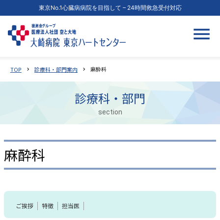
東京No.1心臓病病院を目指して – 24時間救急受付対応
TOP
診療科・部門案内
chevron_right
chevron_right
麻酔科
診療科・部門
section
麻酔科
ご挨拶
特徴
担当医