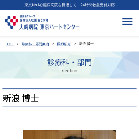
東京No.1心臓病病院を目指して – 24時間救急受付対応
TOP
診療科・部門案内
医師紹介
chevron_right
chevron_right
chevron_right
新浪 博士
診療科・部門
section
新浪 博士